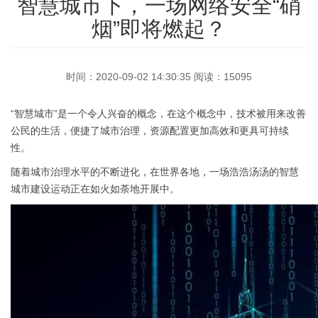
（病毒监测系统）
控防御系统
智慧城市下，一场网络安全“硝
4G5G无线接入网关可以使用4G和5G的链路来
APPCloudsec虚拟形式下一代防火墙，为公有
DNS过滤器通过对DNS请求处理，实现禁止和
APPway下一代防火墙是当今企业网络的安全
访问internet或者作为vpn连入企业内网，自动
核心，实现优化性能、提供安全性和确保可靠
允许访问某些域名，发现木马攻击，设置蜜
云和私有云提供网络安全解决方案。
烟”即将燃起？
(IPS/IDS)
专注于恶意代码威胁综合防御、监控的硬件级
实现户外设备、无人值守，物联网，或者小型
性的一个必不可少的工具。
罐。
详情
网关产品。
办公室接入。
详情
详情
工控入侵防御系统能够实时监视工控网络运行
详情
详情
情况，及时的中断、调整或隔离一些具有破坏
时间：2020-09-02 14:30:35 阅读：15095
性或不正常的网络行为。
“智慧城市”是一个令人兴奋的概念，在这个概念中，技术被用来改善
详情
公民的生活，便捷了城市治理，资源配置更加高效和更具可持续
性。
随着城市治理水平的不断进化，在世界各地，一场浩浩汤汤的智慧
城市建设运动正在如火如荼地开展中。