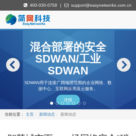
400-030-0758
|
support@easynetworks.com.cn
混合部署的安全
SDWAN/工业
SDWAN
SDWAN用于连接广阔地理范围的企业网络、数
据中心、互联网应用及云服务。
详情
当前位置：
主页
新闻动态
新闻动态
工控入侵检测/工
防病毒网关系统
4G5G接入网关
下一代防火墙
DNS过滤器
云安全