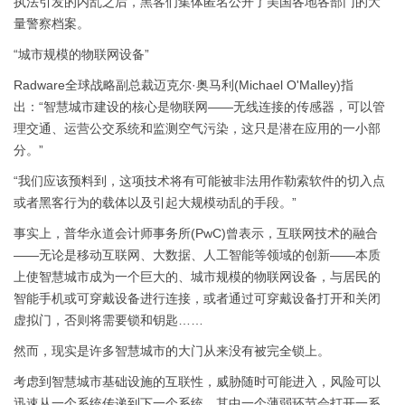
执法引发的内乱之后，黑客们集体匿名公开了美国各地各部门的大
量警察档案。
“城市规模的物联网设备”
Radware全球战略副总裁迈克尔·奥马利(Michael O'Malley)指
出：“智慧城市建设的核心是物联网——无线连接的传感器，可以管
理交通、运营公交系统和监测空气污染，这只是潜在应用的一小部
分。”
“我们应该预料到，这项技术将有可能被非法用作勒索软件的切入点
或者黑客行为的载体以及引起大规模动乱的手段。”
事实上，普华永道会计师事务所(PwC)曾表示，互联网技术的融合
——无论是移动互联网、大数据、人工智能等领域的创新——本质
上使智慧城市成为一个巨大的、城市规模的物联网设备，与居民的
智能手机或可穿戴设备进行连接，或者通过可穿戴设备打开和关闭
虚拟门，否则将需要锁和钥匙……
然而，现实是许多智慧城市的大门从来没有被完全锁上。
考虑到智慧城市基础设施的互联性，威胁随时可能进入，风险可以
迅速从一个系统传递到下一个系统，其中一个薄弱环节会打开一系