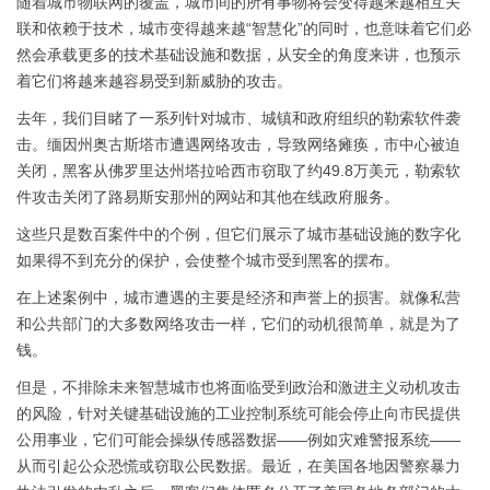
随着城市物联网的覆盖，城市间的所有事物将会变得越来越相互关
联和依赖于技术，城市变得越来越“智慧化”的同时，也意味着它们必
然会承载更多的技术基础设施和数据，从安全的角度来讲，也预示
着它们将越来越容易受到新威胁的攻击。
去年，我们目睹了一系列针对城市、城镇和政府组织的勒索软件袭
击。缅因州奥古斯塔市遭遇网络攻击，导致网络瘫痪，市中心被迫
关闭，黑客从佛罗里达州塔拉哈西市窃取了约49.8万美元，勒索软
件攻击关闭了路易斯安那州的网站和其他在线政府服务。
这些只是数百案件中的个例，但它们展示了城市基础设施的数字化
如果得不到充分的保护，会使整个城市受到黑客的摆布。
在上述案例中，城市遭遇的主要是经济和声誉上的损害。就像私营
和公共部门的大多数网络攻击一样，它们的动机很简单，就是为了
钱。
但是，不排除未来智慧城市也将面临受到政治和激进主义动机攻击
的风险，针对关键基础设施的工业控制系统可能会停止向市民提供
公用事业，它们可能会操纵传感器数据——例如灾难警报系统——
从而引起公众恐慌或窃取公民数据。最近，在美国各地因警察暴力