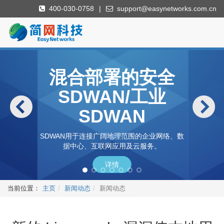
400-030-0758
|
support@easynetworks.com.cn
混合部署的安全
SDWAN/工业
SDWAN
SDWAN用于连接广阔地理范围的企业网络、数
据中心、互联网应用及云服务。
详情
当前位置：
主页
新闻动态
新闻动态
工控入侵检测/工
防病毒网关系统
4G5G接入网关
下一代防火墙
DNS过滤器
云安全