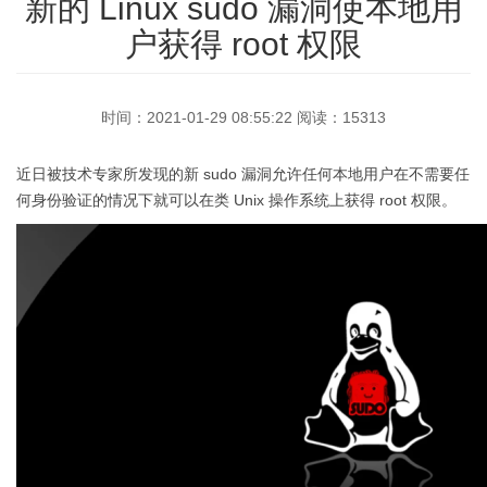
（病毒监测系统）
控防御系统
新的 Linux sudo 漏洞使本地用
4G5G无线接入网关可以使用4G和5G的链路来
APPCloudsec虚拟形式下一代防火墙，为公有
DNS过滤器通过对DNS请求处理，实现禁止和
APPway下一代防火墙是当今企业网络的安全
访问internet或者作为vpn连入企业内网，自动
核心，实现优化性能、提供安全性和确保可靠
允许访问某些域名，发现木马攻击，设置蜜
云和私有云提供网络安全解决方案。
户获得 root 权限
(IPS/IDS)
专注于恶意代码威胁综合防御、监控的硬件级
实现户外设备、无人值守，物联网，或者小型
性的一个必不可少的工具。
罐。
详情
网关产品。
办公室接入。
详情
详情
工控入侵防御系统能够实时监视工控网络运行
详情
详情
情况，及时的中断、调整或隔离一些具有破坏
时间：2021-01-29 08:55:22 阅读：15313
性或不正常的网络行为。
近日被技术专家所发现的新 sudo 漏洞允许任何本地用户在不需要任
详情
何身份验证的情况下就可以在类 Unix 操作系统上获得 root 权限。