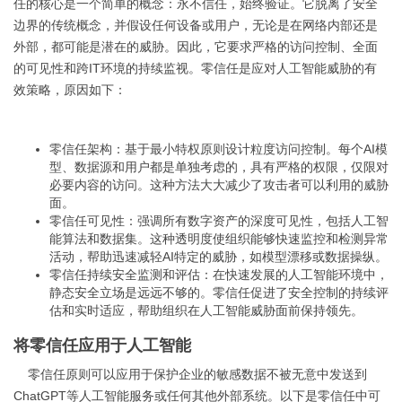
任的核心是一个简单的概念：永不信任，始终验证。它脱离了安全
边界的传统概念，并假设任何设备或用户，无论是在网络内部还是
外部，都可能是潜在的威胁。因此，它要求严格的访问控制、全面
的可见性和跨IT环境的持续监视。零信任是应对人工智能威胁的有
效策略，原因如下：
零信任架构：基于最小特权原则设计粒度访问控制。每个AI模
型、数据源和用户都是单独考虑的，具有严格的权限，仅限对
必要内容的访问。这种方法大大减少了攻击者可以利用的威胁
面。
零信任可见性：强调所有数字资产的深度可见性，包括人工智
能算法和数据集。这种透明度使组织能够快速监控和检测异常
活动，帮助迅速减轻AI特定的威胁，如模型漂移或数据操纵。
零信任持续安全监测和评估：在快速发展的人工智能环境中，
静态安全立场是远远不够的。零信任促进了安全控制的持续评
估和实时适应，帮助组织在人工智能威胁面前保持领先。
将零信任应用于人工智能
零信任原则可以应用于保护企业的敏感数据不被无意中发送到
ChatGPT等人工智能服务或任何其他外部系统。以下是零信任中可