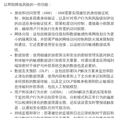
以帮助降低风险的一些功能：
身份和访问管理（IAM）：IAM需要实现健壮的身份验证机
制，例如多因素身份验证，以及针对用户行为和风险级别评估
的自适应身份验证技术。部署粒度访问控制，遵循最小权限原
则，确保用户只有执行任务所需的访问权限。
网络分段：这包括根据信任级别和数据敏感性将网络划分为更
小的隔离区域，并部署严格的网络访问控制和防火墙来限制段
间通信。它还需要使用安全连接，以远程访问敏感数据或系
统。
数据加密：使用稳健的加密算法和安全的密钥管理实践对静态
和传输中的敏感数据进行加密至关重要。对通信通道应用端到
端加密对于保护与外部系统交换的数据也是必要的。
数据丢失预防（DLP）：这包括部署DLP解决方案来监控和防
止潜在的数据泄露，使用内容检查和上下文分析来识别和阻止
未经授权的数据传输，以及定义DLP策略来检测和防止敏感信
息传输到外部系统，包括人工智能模型。
用户和实体行为分析（UEBA）：UEBA解决方案的实现有助
于监控用户行为并识别异常活动。分析模式和正常行为的偏差
可以检测到潜在的数据泄露企图。还应该设置实时警报或触发
器，以通知安全团队任何可疑活动。
持续监视和审计：部署健壮的监视和日志记录机制对于跟踪和