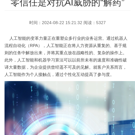
（病毒监测系统）
SDWAN/工业
控防御系统
零信任是对抗AI威胁的“解药”
4G5G无线接入网关可以使用4G和5G的链路来
APPCloudsec虚拟形式下一代防火墙，为公有
DNS过滤器通过对DNS请求处理，实现禁止和
访问internet或者作为vpn连入企业内网，自动
允许访问某些域名，发现木马攻击，设置蜜
云和私有云提供网络安全解决方案。
(IPS/IDS)
SDWAN
专注于恶意代码威胁综合防御、监控的硬件级
实现户外设备、无人值守，物联网，或者小型
罐。
详情
网关产品。
办公室接入。
时间：2024-08-22 15:21:32 阅读：5327
详情
SDWAN用于连接广阔地理范围的企业网络、数
工控入侵防御系统能够实时监视工控网络运行
详情
详情
情况，及时的中断、调整或隔离一些具有破坏
据中心、互联网应用及云服务。
性或不正常的网络行为。
人工智能的变革力量正在重塑众多行业的业务运营。通过机器人
详情
流程自动化（RPA），人工智能正在将人力资源从重复的、基于规
详情
则的任务中解放出来，并将其重点放在战略性的、复杂的操作上。
此外，人工智能和机器学习算法可以以前所未有的速度和准确性破
译大量数据，为企业提供曾经遥不可及的见解。就客户关系而言，
人工智能作为个人接触点，通过个性化互动提高了参与度。