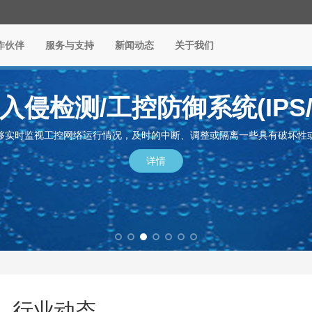
作伙伴
服务与支持
新闻动态
关于我们
入侵检测/工控防御系统(IPS/I
够实时监视工控网络运行情况，及时的中断、调整或隔离一些具有破坏性
详情
部署的安全SDWAN/工业SD
病毒网关系统（病毒监测系
4G5G接入网关
下一代防火墙
DNS过滤器
云安全
行业动态