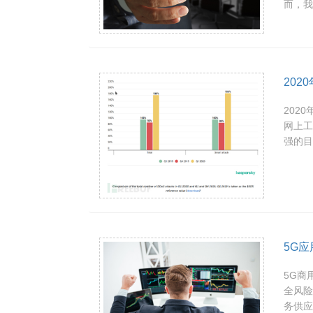
而，我.
202
202
网上工
强的目
5G
5G商
全风险
务供应