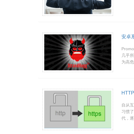
安卓
Pro
几乎所
为高危
HTT
自从互
习惯了
代，逐