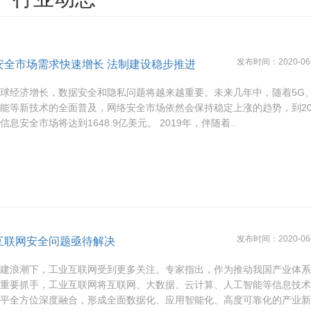
的链路来访问internet或者作为vpn连入企业内网，自动实现户外设备
火墙是当今企业网络的安全核心，实现优化性能、提供安全性和确保可靠性
滤器通过对DNS请求处理，实现禁止和允许访问某些域名，发现木马攻击，
PCloudsec虚拟形式下一代防火墙，为公有云和私有云提供网络安全解决
DWAN用于连接广阔地理范围的企业网络、数据中心、互联网应用及云服
专注于恶意代码威胁综合防御、监控的硬件级网关产品。
详情
详情
详情
详情
详情
详情
发布时间：2020-06-1
安全市场需求快速增长 法制建设稳步推进
球经济增长，数据安全和隐私问题将越来越重要。未来几年中，随着5G
能等新技术的全面普及，网络安全市场依然会保持稳定上涨的趋势，到20
信息安全市场将达到1648.9亿美元。 2019年，伴随着..
发布时间：2020-06-0
互联网安全问题亟待解决
基建浪潮下，工业互联网受到更多关注。专家指出，作为推动我国产业体
的重要抓手，工业互联网将互联网、大数据、云计算、人工智能等信息技
水平全方位深度融合，形成全面数据化、应用智能化、高度可靠化的产业