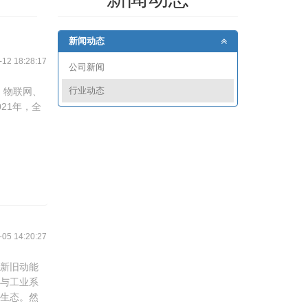
、无人值守，物联网，或者小型办公室接入。
的一个必不可少的工具。
设置蜜罐。
方案。
务。
新闻动态
2 18:28:17
公司新闻
行业动态
、物联网、
21年，全
5 14:20:27
系新旧动能
术与工业系
新生态。然