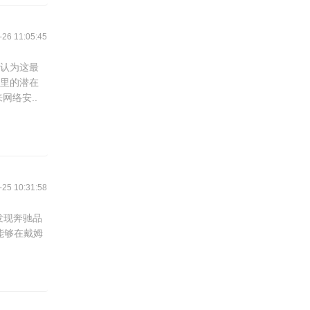
6 11:05:45
不认为这最
用里的潜在
网络安..
5 10:31:58
发现奔驰品
己能够在戴姆