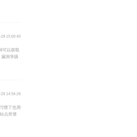
9 15:00:45
洞可以获取
6，漏洞等级
9 14:56:26
看习惯了也用
s站点所替