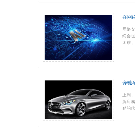
在网
网络
终会
困难，
奔驰
上周，
牌所属
勒的代