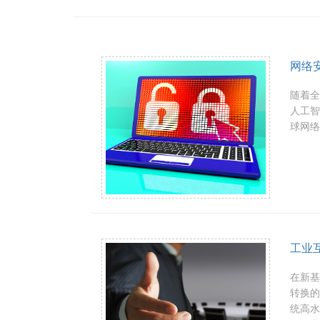
4G5G无线接入网关可以使用4G和5G
APPway下一代防
DNS过
AP
S
网络
随着全
人工智
球网络
工业
在新
转换
统高