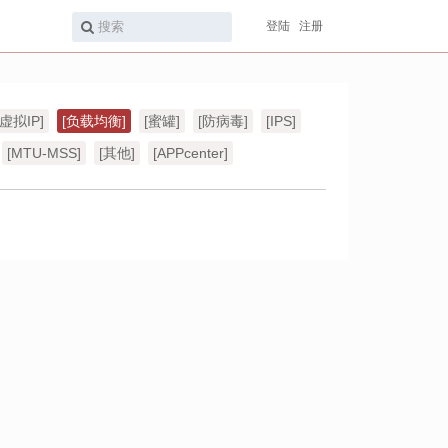
登陆
注册
[虚拟IP]
[负载均衡]
[蜜罐]
[防病毒]
[IPS]
[MTU-MSS]
[其他]
[APPcenter]