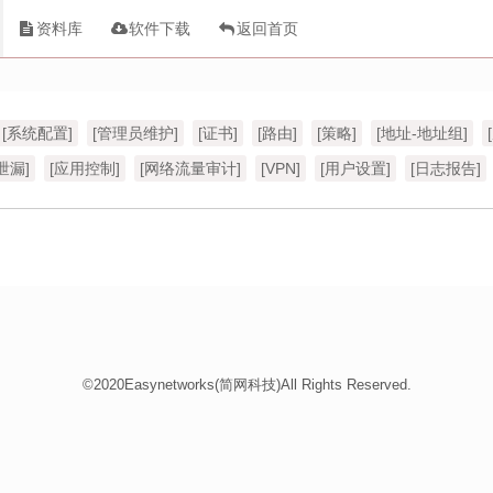
资料库
软件下载
返回首页
[系统配置]
[管理员维护]
[证书]
[路由]
[策略]
[地址-地址组]
泄漏]
[应用控制]
[网络流量审计]
[VPN]
[用户设置]
[日志报告]
©2020Easynetworks(简网科技)All Rights Reserved.