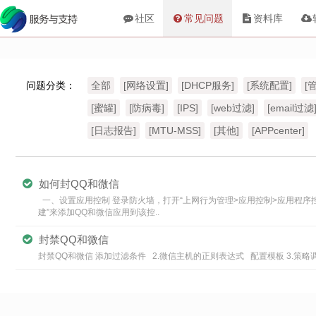
社区
常见问题
资料库
问题分类：
全部
[网络设置]
[DHCP服务]
[系统配置]
[
[蜜罐]
[防病毒]
[IPS]
[web过滤]
[email过滤
[日志报告]
[MTU-MSS]
[其他]
[APPcenter]
如何封QQ和微信
一、设置应用控制 登录防火墙，打开“上网行为管理>应用控制>应用程序控制列
建”来添加QQ和微信应用到该控..
封禁QQ和微信
封禁QQ和微信 添加过滤条件 2.微信主机的正则表达式 配置模板 3.策略调用