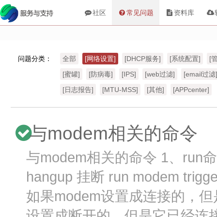
社区
常见问题
资料库
问题分类：
全部
[网络设置]
[DHCP服务]
[系统配置]
[
[蜜罐]
[防病毒]
[IPS]
[web过滤]
[email过滤
[日志报告]
[MTU-MSS]
[其他]
[APPcenter]
与modem相关的命令
与modem相关的命令 1、run命令 r
hangup 挂断 run modem tr
如果modem设置成连接的，但
设置成断开的，但是它已经连接