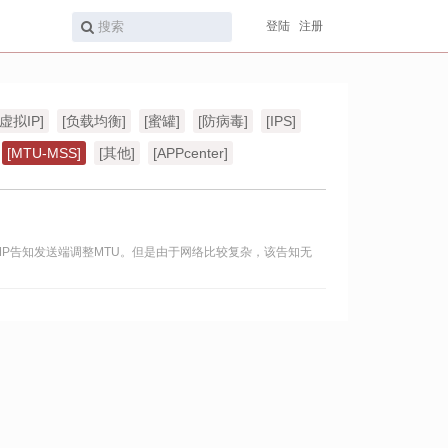
登陆
注册
[虚拟IP]
[负载均衡]
[蜜罐]
[防病毒]
[IPS]
[MTU-MSS]
[其他]
[APPcenter]
CMP告知发送端调整MTU。但是由于网络比较复杂，该告知无