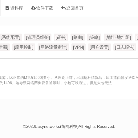
资料库
软件下载
返回首页
[系统配置]
[管理员维护]
[证书]
[路由]
[策略]
[地址-地址组]
泄漏]
[应用控制]
[网络流量审计]
[VPN]
[用户设置]
[日志报告]
规范，比正常的MTU(1500)要小。从理论上讲，出现这种情况后，应由路由器发送I
为1496。这导致网络两侧设备通讯时，小包可以通过，但是大包无法..
©2020Easynetworks(简网科技)All Rights Reserved.