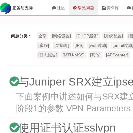
社区
常见问题
资料库
问题分类：
全部
[网络设置]
[DHCP服务]
[系统配置]
[
[蜜罐]
[防病毒]
[IPS]
[web过滤]
[email过滤
[日志报告]
[MTU-MSS]
[其他]
[APPcenter]
与Juniper SRX建立ipse
下面案例中讲述如何与SRX建立IPs
阶段1的参数 VPN Parameters J
使用证书认证sslvpn